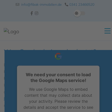
info@fibak-immobilien.de
0341 23466520
Was Service bei uns bedeutet?
Bei uns wird SERVICE großgeschrieben. Als
s
eriöser
Immobilienmakler für Leipzig und Umgebung sind wir mit
We need your consent to load
Freude und
E
ngagement
dabei. Als
R
atgeber
stehen wir
the Google Maps service!
Ihnen zur Seite und punkten in Sachen
V
ertrauen
. Wir
We use Google Maps to embed
gehen auf Ihre
i
ndividuellen
Themen rund um
Ihre
content that may collect data about
Immobilie
ein und setzen Ihre Immobilie
c
harmant
ins
your activity. Please review the
rechte Licht. Unsere jahrelange
E
rfahrung
ist Ihr Vorteil.
details and accept the service to see