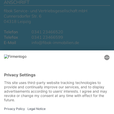
ANSCHRIFT
fibak Service- und Vertriebsgesellschaft mbH
Cunnersdorfer Str. 6
04318 Leipzig
Telefon
0341 23466520
Telefax
0341 23466599
E-Mail
info@fibak-immobilien.de
LAGE & ROUTENPLANUNG
Routenplanung zu uns
We need your consent to load the