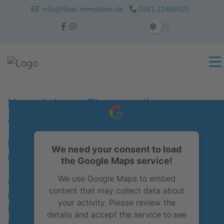
info@fibak-immobilien.de
0341 23466520
Kontaktieren Sie uns – Ihre
Anfrage
Lassen Sie uns Ihr Anliegen verstehen
We need your consent to load
und eine passende Lösung finden
the Google Maps service!
We use Google Maps to embed
Bei fibak Immobilien verstehen wir, dass
content that may collect data about
Immobiliengeschäfte Vertrauenssache sind. Deshalb
your activity. Please review the
legen wir großen Wert darauf, Ihnen nicht nur unsere
details and accept the service to see
Expertise, sondern auch unsere Unterstützung in jeder