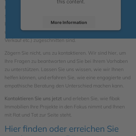
this content.
Phase Ihres Vorhabens anzubieten. Unsere Mitarbeiter
stehen Ihnen zur Seite, um gemeinsam die optimalen
More Information
Lösungen zu finden, die auf Ihre individuellen Bedürfnisse
und Situation (wie Finanzierung, Erbschaft, Scheidung,
Accept
Verkauf etc.) zugeschnitten sind.
powered by
Usercentrics Consent
Zögern Sie nicht, uns zu kontaktieren. Wir sind hier, um
Management Platform
Ihre Fragen zu beantworten und Sie bei Ihrem Vorhaben
zu unterstützen. Lassen Sie uns wissen, wie wir Ihnen
helfen können, und erfahren Sie, wie eine engagierte und
empathische Beratung den Unterschied machen kann.
Kontaktieren Sie uns jetzt
und erleben Sie, wie fibak
Immobilien Ihre Projekte in den Fokus nimmt und Ihnen
mit Rat und Tat zur Seite steht.
Hier finden oder erreichen Sie