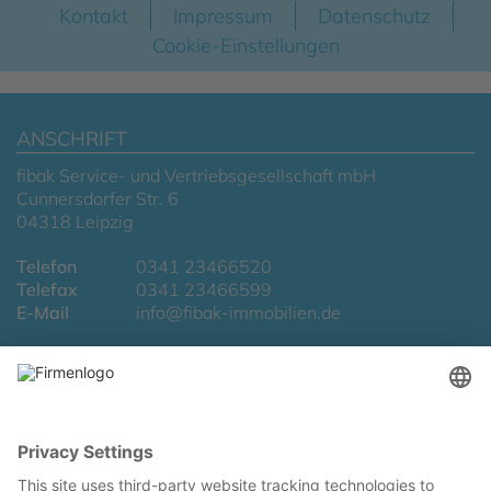
Kontakt
Impressum
Datenschutz
Cookie-Einstellungen
ANSCHRIFT
fibak Service- und Vertriebsgesellschaft mbH
Cunnersdorfer Str. 6
04318 Leipzig
Telefon
0341 23466520
Telefax
0341 23466599
E-Mail
info@fibak-immobilien.de
LAGE & ROUTENPLANUNG