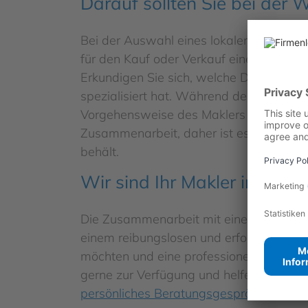
Darauf sollten Sie bei der 
Bei der Auswahl eines lokalen Maklerun
für den Kauf oder Verkauf einer Immobil
Erkundigen Sie sich, welche Dienstleist
spezialisiert hat. Während des ersten G
Vorgehensweise des Maklers besser zu ve
Zusammenarbeit, daher ist es wichtig, d
behält.
Wir sind Ihr Makler in Leipzi
Die Zusammenarbeit mit einem lokalen Imm
einem reibungslosen und erfolgreichen P
möchten und eine professionelle Berat
gerne zur Verfügung und helfen Ihnen, Ih
persönliches Beratungsgespräch
!