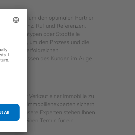
zu beachten, um den optimalen Partner
ng, Kompetenz, Ruf und Referenzen.
 Immobilientypen oder Stadtteile
ellt werden, um den Prozess und die
ler einer erfolgreichen
ets die Interessen des Kunden im Auge
n Kauf oder Verkauf einer Immobilie zu
regionalen Immobilienexperten sichern
mobilien
. Unsere Experten stehen Ihnen
baren Sie einen Termin für ein