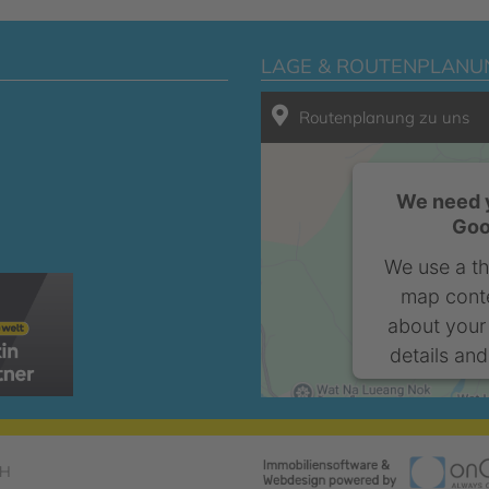
LAGE & ROUTENPLANU
Routenplanung zu uns
We need y
Goo
We use a th
map conte
about your 
details and
bH