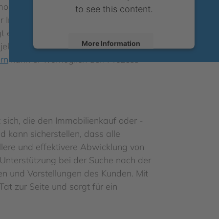
obilie reibungslos und effizient
to see this content.
er Immobilienmakler sicher, dass die
gt er über umfassende Kenntnisse des
More Information
jektive
Bewertungen
abzugeben. Durch
rn
kann er womöglich den Prozess
Accept
powered by
Usercentrics Consent
Management Platform
t sich, die den Immobilienkauf oder -
 kann sicherstellen, dass alle
llere und effektivere Abwicklung von
 Unterstützung bei der Suche nach der
n und Vorstellungen des Kunden. Mit
at zur Seite und sorgt für ein