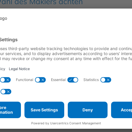
Wahl des Maklers achten
ternehmens in Leipzig gibt es einige wichtige Punkte 
ie zu finden. Zu den Auswahlkriterien gehören Erfahru
ungen der Makler anbietet und ob er sich auf bestimmte
esprächs mit dem Makler sollten relevante Fragen gest
rstehen. Transparenz und Vertrauen sind die Grundpfei
ass der Makler offen und ehrlich kommuniziert und st
g!
obilienmakler in Leipzig bietet viele Vorteile, die de
rozess machen. Wenn auch Sie sich die Vorteile eines 
ung suchen, wenden Sie sich an das Team von
fibak Im
re Immobilienträume in Leipzig zu verwirklichen. Verein