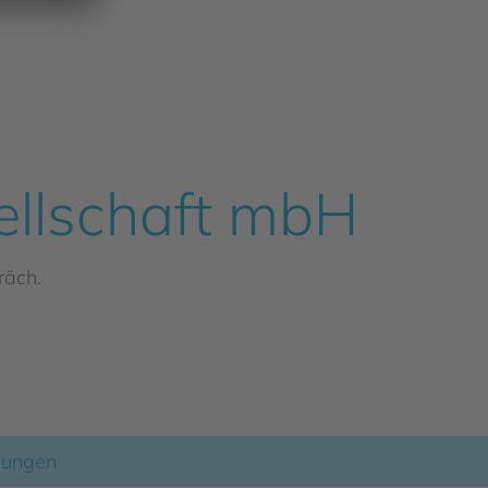
sellschaft mbH
räch.
llungen