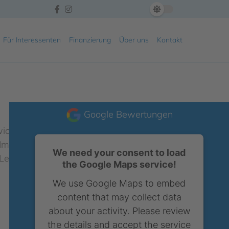
Für Interessenten
Finanzierung
Über uns
Kontakt
Google Bewertungen
 wichtige, emotionale und weitreichende
 Immobilienszene auszeichnet, ist es
We need your consent to load
in Leipzig kann dabei von unschätzbarem
the Google Maps service!
We use Google Maps to embed
content that may collect data
about your activity. Please review
the details and accept the service