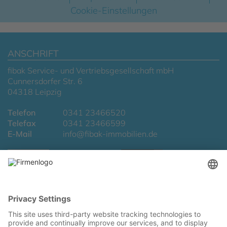
Cookie-Einstellungen
ANSCHRIFT
fibak Service- und Vertriebsgesellschaft mbH
Cunnersdorfer Str. 6
04318 Leipzig
Telefon
0341 23466520
Telefax
0341 23466599
E-Mail
info@fibak-immobilien.de
LAGE & ROUTENPLANUNG