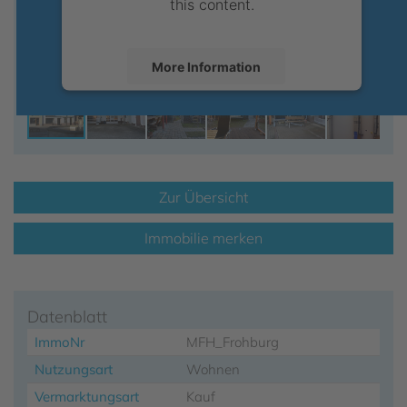
this content.
More Information
Accept
powered by
Usercentrics Consent
Management Platform
Zur Übersicht
Immobilie merken
Datenblatt
ImmoNr
MFH_Frohburg
Nutzungsart
Wohnen
Vermarktungsart
Kauf