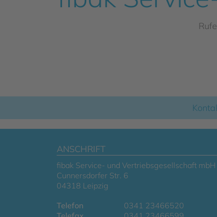
Rufe
Konta
ANSCHRIFT
fibak Service- und Vertriebsgesellschaft mbH
Cunnersdorfer Str. 6
04318 Leipzig
Telefon
0341 23466520
Telefax
0341 23466599