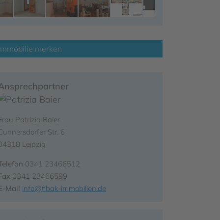
Immobilie merken
Ansprechpartner
Frau Patrizia Baier
Cunnersdorfer Str. 6
04318 Leipzig
Telefon
0341 23466512
Fax
0341 23466599
E-Mail
info@fibak-immobilien.de