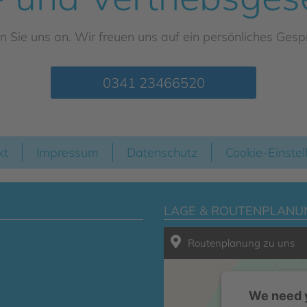
n Sie uns an. Wir freuen uns auf ein persönliches Gesp
0341 23466520
kt
Impressum
Datenschutz
Cookie-Einste
LAGE & ROUTENPLANU
Routenplanung zu uns
We need y