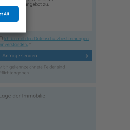
Ich bin mit den Datenschutzbestimmungen
einverstanden.
*
Anfrage senden
Mit * gekennzeichnete Felder sind
Pflichtangaben
Lage der Immobilie