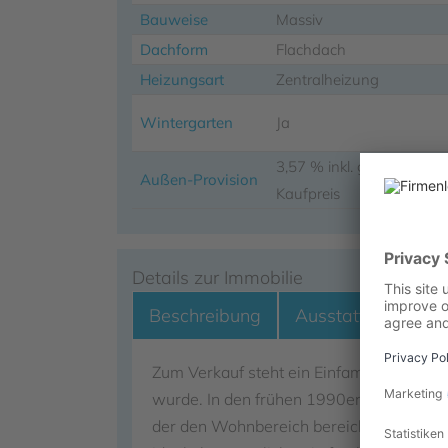
Bauweise
Massiv
Dachform
Flachdach
Heizungsart
Zentralheizung
Wintergarten
Ja
3,57 % inkl. gesetzl. Mw
Außen-Provision
Kaufpreis
Details zur Immobilie
Beschreibung
Ausstattung
L
Zum Verkauf steht ein Einfamilienhaus im
wurde. In den frühen 1990er-Jahren wur
der den Wohnbereich bereichert und einen