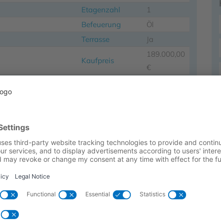
Etagenzahl
1
Befeuerung
Öl
Terrasse
Ja
189.000,00
Kaufpreis
€
St. vom beurkundeten
Währung
€
age
Sonstiges
Energieausweis
 Bungalowstil, das in der DDR-Zeit errichtet
de das Haus um einen Wintergarten erweitert,
 schönen, freien Blick in den Vorgarten bietet –