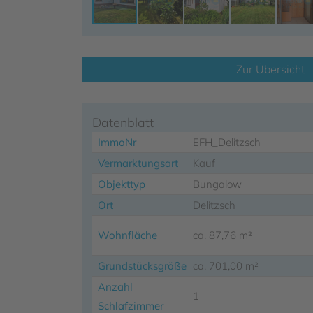
Zur Übersicht
Datenblatt
ImmoNr
EFH_Delitzsch
Vermarktungsart
Kauf
Objekttyp
Bungalow
Ort
Delitzsch
Wohnfläche
ca. 87,76 m²
Grundstücksgröße
ca. 701,00 m²
Anzahl
1
Schlafzimmer