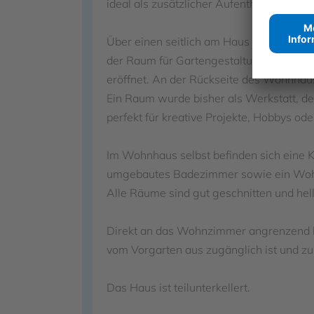
ideal als zusätzlicher Aufenthaltsraum zu
Über einen seitlich am Haus verlaufend
der Raum für Gartengestaltung, Grillaben
eröffnet. An der Rückseite des Wohnha
Ein Raum wurde bisher als Werkstatt, de
perfekt für kreative Projekte, Hobbys o
Im Wohnhaus selbst befinden sich eine Kü
umgebautes Badezimmer sowie ein Wohn
Alle Räume sind gut geschnitten und hell
Direkt an das Wohnzimmer angrenzend b
vom Vorgarten aus zugänglich ist und zu
Das Haus ist teilunterkellert.