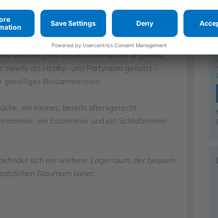
 jeder Jahreszeit.
en Weg gelangen Sie in den großzügigen Garten,
de oder kleine Feiern mit Freunden bietet.
uses wurden zwei zusätzliche Räume angebaut:
r zweite als Hobby- und Partyraum genutzt –
der geselliges Beisammensein.
che, ein kleines, bereits altersgerecht
zimmer, ein Esszimmer und ein Schlafzimmer.
.
efindet sich ein weiterer Lagerraum, der bequem
sätzlichen Stauraum bietet.