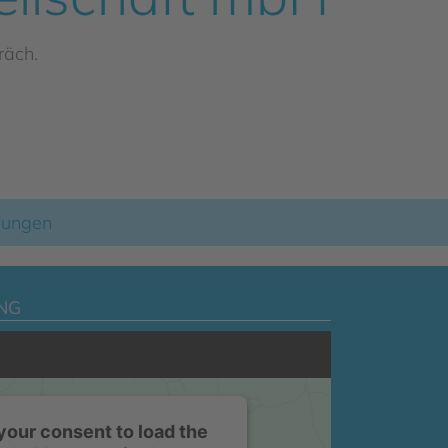
räch.
llungen
NG
our consent to load the